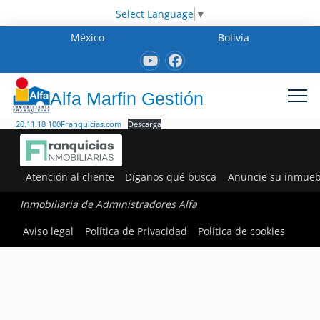
Select Language
▼
México
Bolivia
Alfa Marfin Gestión
20.11.18 100Franquicias.com
Descarga
Atención al cliente
Díganos qué busca
Anuncie su inmueb
Inmobiliaria de Administradores Alfa
Aviso legal
Política de Privacidad
Política de cookies