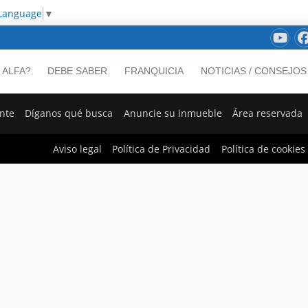
 Language
▼
 ALFA?
DEBE SABER
FRANQUICIA
NOTICIAS / CONSEJOS
ente
Díganos qué busca
Anuncie su inmueble
Área reservada
Aviso legal
Política de Privacidad
Política de cookies