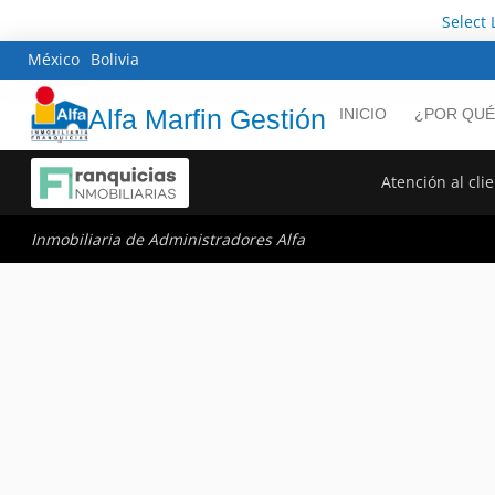
Select
México
Bolivia
Alfa Marfin Gestión
INICIO
¿POR QUÉ
Atención al cli
Inmobiliaria de Administradores Alfa