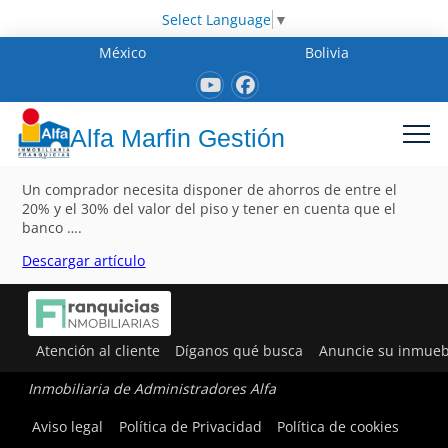
Select Language
▼
México
Bolivia
Alfa Marfin Gestión
Un comprador necesita disponer de ahorros de entre el
20% y el 30% del valor del piso y tener en cuenta que el
banco ….
Descargar artículo
Atención al cliente
Díganos qué busca
Anuncie su inmueb
Inmobiliaria de Administradores Alfa
Aviso legal
Política de Privacidad
Política de cookies