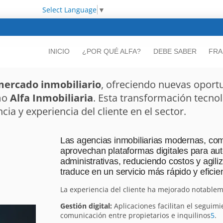
Select Language
▼
INICIO
¿POR QUÉ ALFA?
DEBE SABER
FRA
ercado inmobiliario
, ofreciendo nuevas oport
mo
Alfa Inmobiliaria
. Esta transformación tecno
cia y experiencia del cliente en el sector.
Las agencias inmobiliarias modernas, como
aprovechan plataformas digitales para au
administrativas, reduciendo costos y agil
traduce en un servicio más rápido y eficien
La experiencia del cliente ha mejorado notable
Gestión digital:
Aplicaciones facilitan el seguimi
comunicación entre propietarios e inquilinos
5
.