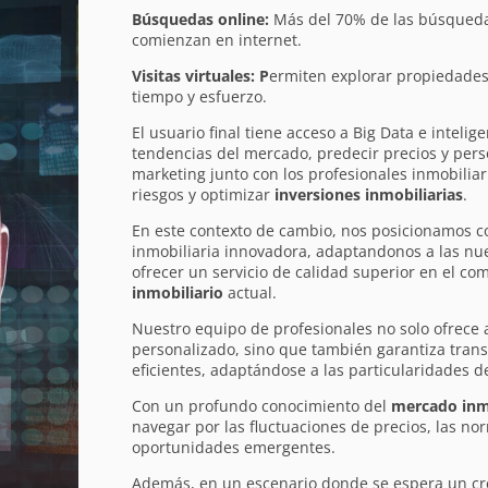
Búsquedas online:
Más del 70% de las búsqueda
comienzan en internet.
Visitas virtuales: P
ermiten explorar propiedade
tiempo y esfuerzo.
El usuario final tiene acceso a Big Data e intelige
tendencias del mercado, predecir precios y pers
marketing junto con los profesionales inmobiliar
riesgos y optimizar
inversiones inmobiliarias
.
En este contexto de cambio, nos posicionamos 
inmobiliaria innovadora, adaptandonos a las nu
ofrecer un servicio de calidad superior en el co
inmobiliario
actual.
Nuestro equipo de profesionales no solo ofrece
personalizado, sino que también garantiza tran
eficientes, adaptándose a las particularidades de
Con un profundo conocimiento del
mercado inm
navegar por las fluctuaciones de precios, las nor
oportunidades emergentes.
Además, en un escenario donde se espera un cr