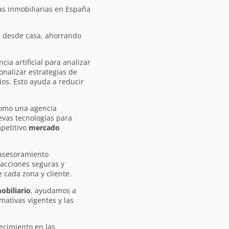
s inmobiliarias en España
s desde casa, ahorrando
ncia artificial para analizar
onalizar estrategias de
ios. Esto ayuda a reducir
como una agencia
evas tecnologías para
mpetitivo
mercado
 asesoramiento
sacciones seguras y
 cada zona y cliente.
obiliario
, ayudamos a
mativas vigentes y las
ecimiento en las