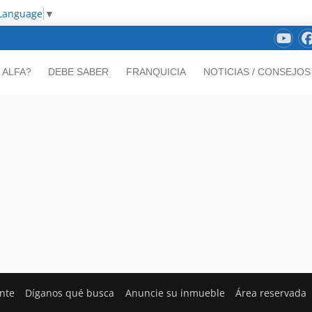
 Language
▼
 ALFA?
DEBE SABER
FRANQUICIA
NOTICIAS / CONSEJOS
ente
Díganos qué busca
Anuncie su inmueble
Área reservada