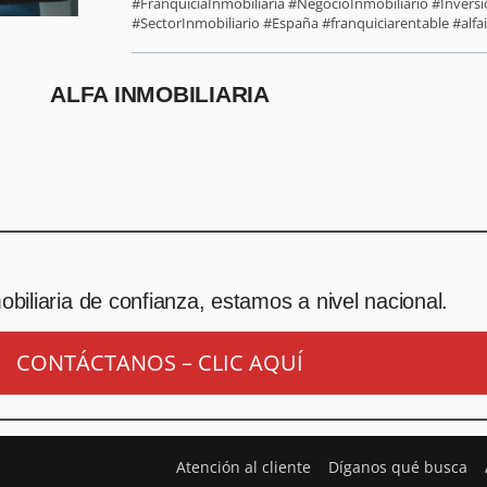
#FranquiciaInmobiliaria #NegocioInmobiliario #Inver
#SectorInmobiliario #España #franquiciarentable #alfai
ALFA INMOBILIARIA
biliaria de confianza, estamos a nivel nacional.
CONTÁCTANOS – CLIC AQUÍ
Atención al cliente
Díganos qué busca