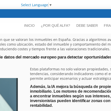
Select Language
▼
INICIO
¿POR QUÉ ALFA?
DEBE SABER
FRA
a en que se valoran los inmuebles en España. Gracias a algoritmos a
les como ubicación, estado del inmueble y comportamiento del me
educiendo costes y tiempos frente a las valoraciones tradicionales.
e datos del mercado europeo para detectar oportunidades
Estas plataformas no solo valoran propiedades,
tendencias, considerando indicadores como el eur
permite anticipar escenarios y actuar estratégi
Además, la IA mejora la búsqueda de propie
inmobiliario. Los motores de recomendació
a encontrar inmuebles según sus intereses,
inversionistas pueden identificar zonas con 
rentabilidad.