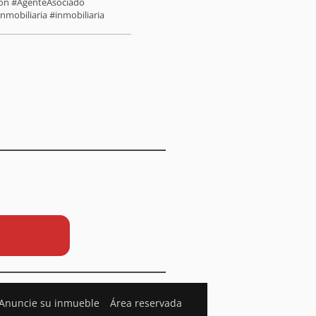
sión #AgenteAsociado
nmobiliaria #inmobiliaria
Anuncie su inmueble
Área reservada