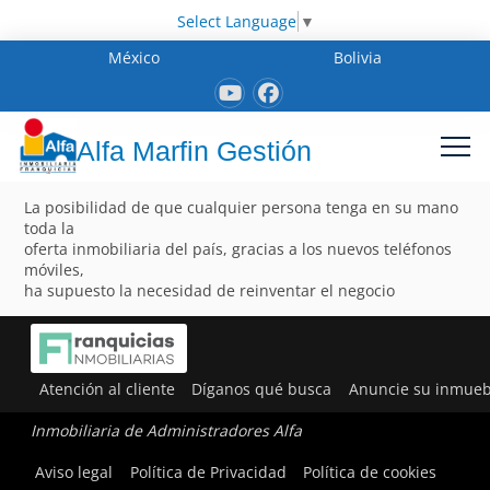
Select Language
▼
México
Bolivia
Alfa Marfin Gestión
La posibilidad de que cualquier persona tenga en su mano
toda la
oferta inmobiliaria del país, gracias a los nuevos teléfonos
móviles,
ha supuesto la necesidad de reinventar el negocio
Atención al cliente
Díganos qué busca
Anuncie su inmueb
Inmobiliaria de Administradores Alfa
Aviso legal
Política de Privacidad
Política de cookies