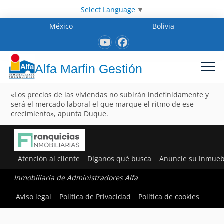
Select Language
▼
México
Bolivia
Alfa Marfin Gestión
«Los precios de las viviendas no subirán indefinidamente y
será el mercado laboral el que marque el ritmo de ese
crecimiento», apunta Duque.
Atención al cliente
Díganos qué busca
Anuncie su inmueb
Inmobiliaria de Administradores Alfa
Aviso legal
Política de Privacidad
Política de cookies