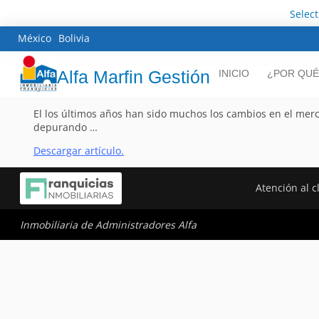
Selec
México
Bolivia
Alfa Marfin Gestión
INICIO
¿POR QUÉ
El los últimos años han sido muchos los cambios en el merc
depurando …
Descargar artículo.
Atención al c
Inmobiliaria de Administradores Alfa