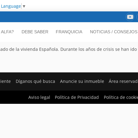
t Language
▼
 ALFA?
DEBE SABER
FRANQUICIA
NOTICIAS / CONSEJOS
ado de la vivienda Española. Durante los años de crisis se han ido
liente
Díganos qué busca
Anuncie su inmueble
Área reservad
Aviso legal
Política de Privacidad
Política de cooki