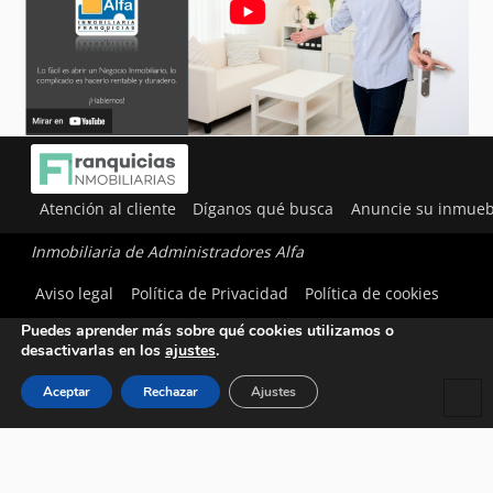
Atención al cliente
Díganos qué busca
Anuncie su inmueb
Inmobiliaria de Administradores Alfa
Utilizamos cookies para ofrecerte la mejor experiencia en
Aviso legal
Política de Privacidad
Política de cookies
nuestra web.
Puedes aprender más sobre qué cookies utilizamos o
desactivarlas en los
ajustes
.
Aceptar
Rechazar
Ajustes