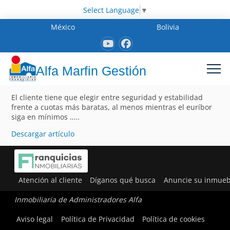
Select Language
▼
México
Bolivia
Alfa Marfin Gestión
El cliente tiene que elegir entre seguridad y estabilidad
frente a cuotas más baratas, al menos mientras el euríbor
siga en mínimos …..
Descargar artículo
Atención al cliente
Díganos qué busca
Anuncie su inmueb
Inmobiliaria de Administradores Alfa
Aviso legal
Política de Privacidad
Política de cookies