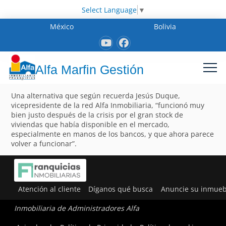
Select Language
▼
México
Bolivia
Alfa Marfin Gestión
Una alternativa que según recuerda Jesús Duque,
vicepresidente de la red Alfa Inmobiliaria, “funcionó muy
bien justo después de la crisis por el gran stock de
viviendas que había disponible en el mercado,
especialmente en manos de los bancos, y que ahora parece
volver a funcionar”.
Atención al cliente
Díganos qué busca
Anuncie su inmueb
Inmobiliaria de Administradores Alfa