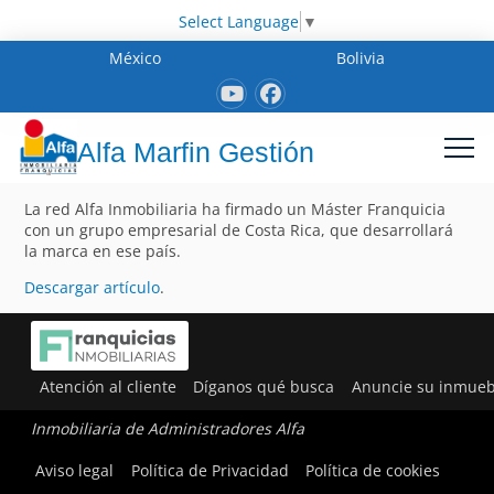
Select Language
▼
México
Bolivia
Alfa Marfin Gestión
La red Alfa Inmobiliaria ha firmado un Máster Franquicia
con un grupo empresarial de Costa Rica, que desarrollará
la marca en ese país.
Descargar artículo
.
Atención al cliente
Díganos qué busca
Anuncie su inmueb
Inmobiliaria de Administradores Alfa
Aviso legal
Política de Privacidad
Política de cookies