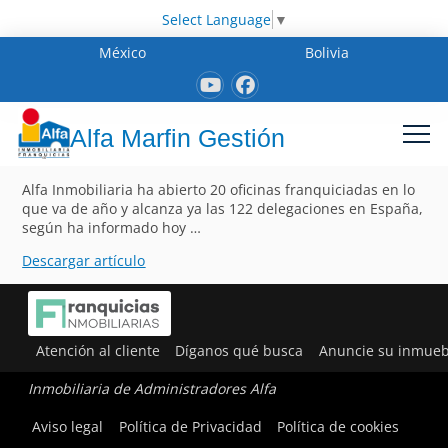
Select Language
▼
México
Bolivia
Alfa Marfin Gestión
Alfa Inmobiliaria ha abierto 20 oficinas franquiciadas en lo
que va de año y alcanza ya las 122 delegaciones en España,
según ha informado hoy …
Descargar artículo
Atención al cliente
Díganos qué busca
Anuncie su inmueb
Inmobiliaria de Administradores Alfa
Aviso legal
Política de Privacidad
Política de cookies