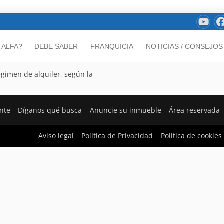
 ALFA?
DEBE SABER
FRANQUICIA
NOTICIAS / CONSEJOS
égimen de alquiler, según la
ente
Díganos qué busca
Anuncie su inmueble
Área reservada
Aviso legal
Política de Privacidad
Política de cookies