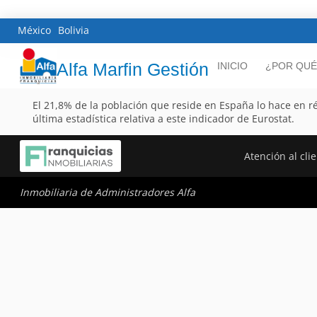
México
Bolivia
Alfa Marfin Gestión
INICIO
¿POR QUÉ
El 21,8% de la población que reside en España lo hace en r
última estadística relativa a este indicador de Eurostat.
Atención al cli
Inmobiliaria de Administradores Alfa